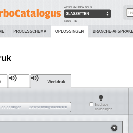
WISSEL VAN CATALOGUS
GLASZETTEN
INDUSTRIE
ME
PROCESSCHEMA
OPLOSSINGEN
BRANCHE-AFSPRAK
ruk
Werkdruk
Inspiratie
 oplossingen
Beschermingsmiddelen
oplossingen