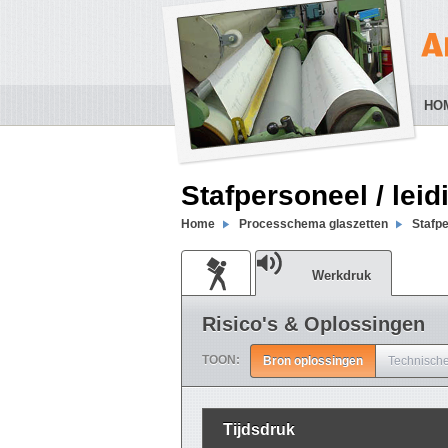
HO
Stafpersoneel / lei
Home
Processchema glaszetten
Stafpe
Werkdruk
Risico's & Oplossingen
TOON:
Bron oplossingen
Technische
Tijdsdruk