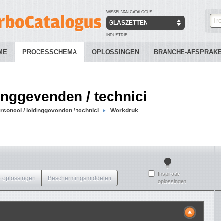
WISSEL VAN CATALOGUS
GLASZETTEN
INDUSTRIE
ME
PROCESSCHEMA
OPLOSSINGEN
BRANCHE-AFSPRAK
dinggevenden / technici
rsoneel / leidinggevenden / technici
Werkdruk
Inspiratie
 oplossingen
Beschermingsmiddelen
oplossingen